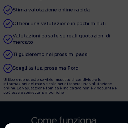
Stima valutazione online rapida
Ottieni una valutazione in pochi minuti
Valutazioni basate su reali quotazioni di
mercato
Ti guideremo nei prossimi passi
Scegli la tua prossima Ford
Utilizzando questo servizio, accetto di condividere le
informazioni del mio veicolo per ottenere una valutazione
online. La valutazione fornita è indicativa non è vincolante e
può essere soggetta a modifiche.
Come funziona