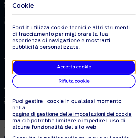
Inserisci i dati della tua auto
Cookie
Fornisci il chilometraggio e le condizioni della tua auto. Noi
faremo il resto.
Ford.it utilizza cookie tecnici e altri strumenti
di tracciamento per migliorare la tua
esperienza di navigazione e mostrarti
Valutazione immediata
pubblicità personalizzate.
Ricevi in pochi istanti una stima del valore della tua auto.
Accetta cookie
Rifiuta cookie
Prossimi passaggi
Un consulente Ford ti contatterà per accompagnarti nelle
Puoi gestire i cookie in qualsiasi momento
fasi successive.
nella
pagina di gestione delle impostazioni dei cookie
ma ciò potrebbe limitare o impedire l'uso di
alcune funzionalità del sito web.
© 2026 Ford Motor Company
Contatti
Mappa del Sito